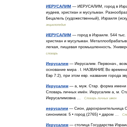
ИЕРУСАЛИМ
— ИЕРУСАЛИМ, город в Израи
иудеев, христиан и мусульман. Разнообра
Бецалель (художественный), Израиля (ис
энциклопедия
ИЕРУСАЛИМ
— город в Израиле. 544 тыс.
христиан и мусульман. Металлообрабатыв
легкая, пищевая промышленность. Униве
словарь
Иерусалим
— Иерусалим. Первонач., возм.
основание мира . I. НАЗВАНИЕ Во времена
Евр 7:2), при этом евр. название города 
Иерусалим
— а, муж. Стар. форма имени 
Словарь личных имён. Иерусалим а, м. Ст
Иерусалимовна …
Словарь личных имен
иерусалим
— Сион, дарохранительница Сл
синонимов: 5 • город (2765) • даром …
Сл
Иерусалим
— столица Государства Израил