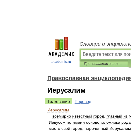
Словари и энциклоп
academic.ru
Православная энциклопедия
Православная энциклопеди
Иерусалим
Толкование
Перевод
Иерусалим
всемирно
известный
город
,
главный
из
г
Иевусом
по
имени
основоположника
рода
месте
свой
город
,
нареченный
Иерусали