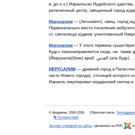
в. до н.э.) Израильско Иудейского царства, 
религиозный центр, священный город иу
Иерусалим
— (Jerusalem), свящ. город иу
Первоначально место поселения иебуситов;
гл. святилище иудеев, уничтоженный Наву
Иерусалим
— У этого термина существуют
Кудс» перенаправляется сюда; см. также други
(Йерушала(й)им) араб. القدس‎‎ (аль К̣
ИЕРУСАЛИМ
— древний город в Палестин
часть Нового города), столицей которого 
Израиль оккупировал иорданский сектор
© Академик, 2000-2026
Обратная связь:
Техподдерж
👣 Путешествия
Экспорт словарей на сайты
, сделанные на PHP,
Jo