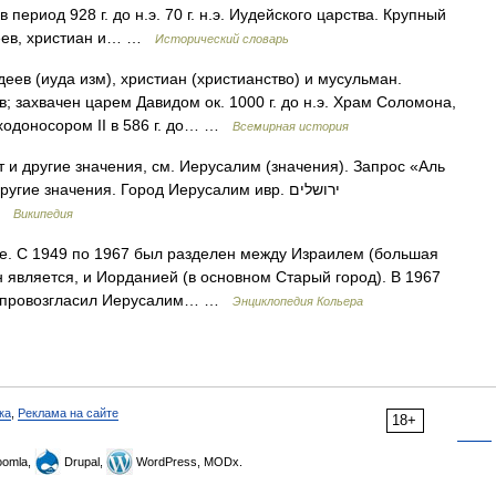
в период 928 г. до н.э. 70 г. н.э. Иудейского царства. Крупный
деев, христиан и… …
Исторический словарь
деев (иуда изм), христиан (христианство) и мусульман.
 захвачен царем Давидом ок. 1000 г. до н.э. Храм Соломона,
ходоносором II в 586 г. до… …
Всемирная история
 и другие значения, см. Иерусалим (значения). Запрос «Аль
е значения. Город Иерусалим ивр. ירושלים‎
удс) …
Википедия
е. С 1949 по 1967 был разделен между Израилем (большая
он является, и Иорданией (в основном Старый город). В 1967
 и провозгласил Иерусалим… …
Энциклопедия Кольера
ка
,
Реклама на сайте
18+
omla,
Drupal,
WordPress, MODx.