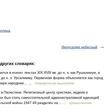
толица
Иерусалим небесный
 других словарях:
ся в египет. текстах XIX XVIII вв. до н. э. как Рушалимум, в
 в. до н. э. Урсалимму. Первичная форма объясняется как город
д мира народная… …
Географическая энциклопедия
 Палестине. Религиозный центр христиан, иудеев и
н был стать самостоятельной административной единицей
ильской войны 1947 49 разделён на… …
Художественная