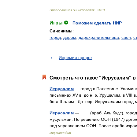
Православная
энциклопедия
.
2010
.
Игры ⚽
Поможем сделать НИР
Синонимы
:
город
,
даром
,
дарохранительница
,
сион
,
с
Иеремия пророк
Смотреть что такое "Иерусалим" в
Иерусалим
— город в Палестине. Упоминает
письменах XV в. до н. э. Урушалим, в VIII
бога Шалим . Др. евр. Иерушалаим горо
Иерусалим
— (араб. Аль Кудс), город в
мусульман. По решению ООН (1947) долже
под управлением ООН. После арабо изра
энциклопедия