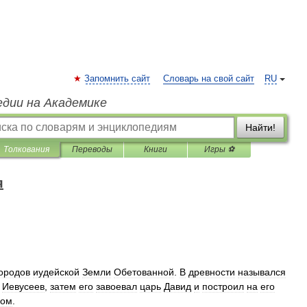
Запомнить сайт
Словарь на свой сайт
RU
едии на Академике
Найти!
Толкования
Переводы
Книги
Игры ⚽
я
ородов
иудейской
Земли
Обетованной
.
В
древности
назывался
Иевусеев
,
затем
его
завоевал
царь
Давид
и
построил
на
его
мом
.