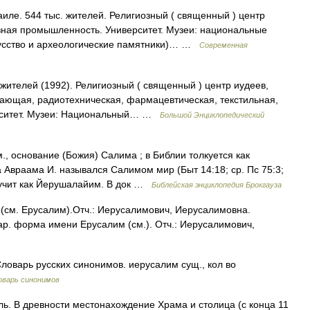
ле. 544 тыс. жителей. Религиозный ( священный ) центр
зная промышленность. Университет. Музеи: национальные
кусство и археологические памятники)… …
Современная
 жителей (1992). Религиозный ( священный ) центр иудеев,
ающая, радиотехническая, фармацевтическая, текстильная,
рситет. Музеи: Национальный… …
Большой Энциклопедический
, основание (Божия) Салима ; в Библии толкуется как
 Авраама И. назывался Салимом мир (Быт 14:18; ср. Пс 75:3;
звучит как Йерушалайим. В док …
Библейская энциклопедия Брокгауза
(см. Ерусалим).Отч.: Иерусалимович, Иерусалимовна.
ар. форма имени Ерусалим (см.). Отч.: Иерусалимович,
оварь русских синонимов. иерусалим сущ., кол во
оварь синонимов
ь. В древности местонахождение Храма и столица (с конца 11